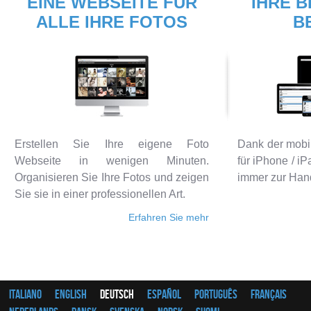
EINE WEBSEITE FÜR
IHRE B
ALLE IHRE FOTOS
B
Erstellen Sie Ihre eigene Foto
Dank der mobi
Webseite in wenigen Minuten.
für iPhone / i
Organisieren Sie Ihre Fotos und zeigen
immer zur Han
Sie sie in einer professionellen Art.
Erfahren Sie mehr
Italiano
English
Deutsch
Español
Português
Français