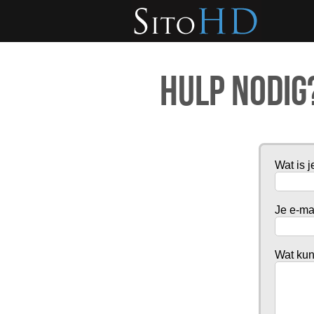
Hulp nodig?
Wat is 
Je e-ma
Wat kun