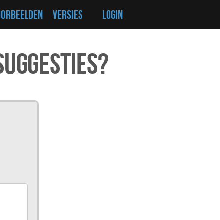
OORBEELDEN
VERSIES
LOGIN
 suggesties?